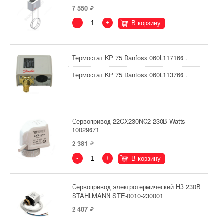
7 550
-
+
В корзину
Термостат KP 75 Danfoss 060L117166 .
Термостат KP 75 Danfoss 060L113766 .
Сервопривод 22CX230NC2 230В Watts
10029671
2 381
-
+
В корзину
Сервопривод электротермический НЗ 230В
STAHLMANN STE-0010-230001
2 407