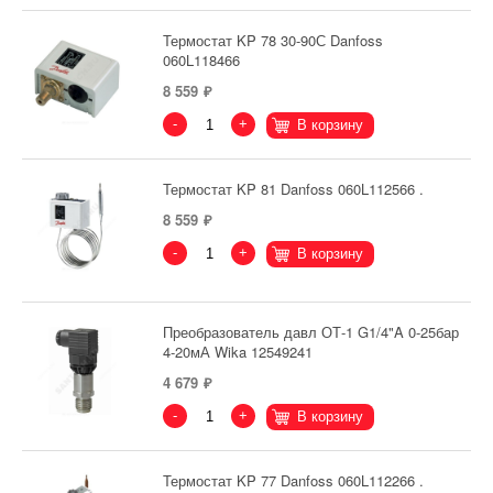
Термостат KP 78 30-90С Danfoss
060L118466
8 559
-
+
В корзину
Термостат KP 81 Danfoss 060L112566 .
8 559
-
+
В корзину
Преобразователь давл ОТ-1 G1/4"A 0-25бар
4-20мА Wika 12549241
4 679
-
+
В корзину
Термостат KP 77 Danfoss 060L112266 .