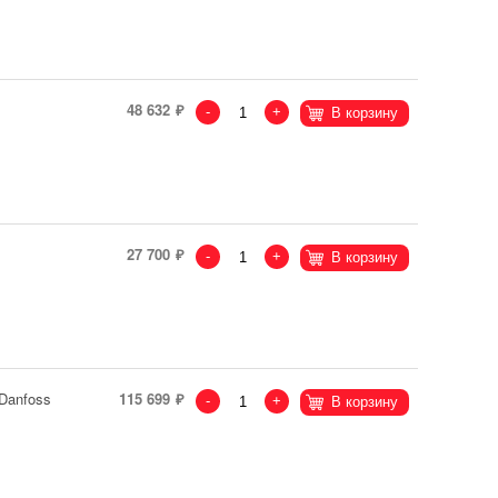
48 632
-
+
В корзину
27 700
-
+
В корзину
Danfoss
115 699
-
+
В корзину