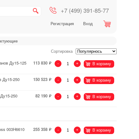
+7 (499) 391-85-77
Регистрация
Вход
ектующие
Сортировка
анов Ду15-125
113 830
-
+
В корзину
в Ду15-250
150 523
-
+
В корзину
 Ду15-250
82 190
-
+
В корзину
oss 003H6610
255 358
-
+
В корзину