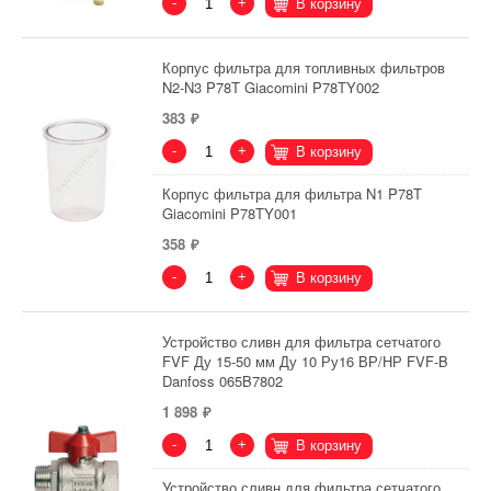
-
+
В корзину
Корпус фильтра для топливных фильтров
N2-N3 P78T Giacomini P78TY002
383
-
+
В корзину
Корпус фильтра для фильтра N1 P78T
Giacomini P78TY001
358
-
+
В корзину
Устройство сливн для фильтра сетчатого
FVF Ду 15-50 мм Ду 10 Ру16 ВР/НР FVF-B
Danfoss 065B7802
1 898
-
+
В корзину
Устройство сливн для фильтра сетчатого