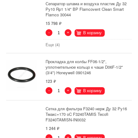
Сепаратор шлама и воздуха пластик Ду 32
Ру10 Rp1 1/4" ВР Flamcovent Clean Smart
Flamco 30044
15 798
-
+
В корзину
Еще (4)
Прокладка для колбы FF06-1/2",
уплотнительное кольцо к чаше D06F-1/2"
(3/4") Honeywell 0901246
123
-
+
В корзину
Сетка для фильтра F3240 нерж Ду 32 Ру16
Тмакс=170 oC F3240TAMIS Tecofi
F3240TAMISN-IN0032
1 244
-
+
В корзину