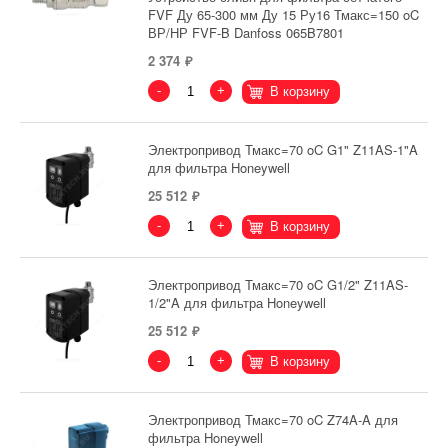
FVF Ду 65-300 мм Ду 15 Ру16 Тмакс=150 oC
ВР/НР FVF-B Danfoss 065B7801
2 374
-
+
В корзину
Электропривод Тмакс=70 oC G1" Z11AS-1"A
для фильтра Honeywell
25 512
-
+
В корзину
Электропривод Тмакс=70 oC G1/2" Z11AS-
1/2"A для фильтра Honeywell
25 512
-
+
В корзину
Электропривод Тмакс=70 oC Z74A-A для
фильтра Honeywell