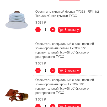
Ороситель скрытый бронза TY3531 RFII 1/2
Тср=68 оС без крышки TYCO
3 331
-
+
В корзину
Ороситель специальный с расширенной
зоной орошения белый TY3332 1/2
горизонтальный Тср=68 оС быстрого
реагирования TYCO
3 501
-
+
В корзину
Ороситель специальный с расширенной
зоной орошения хром TY3332 1/2
горизонтальный Тср=68 оС быстрого
реагирования TYCO
3 501
-
+
В корзину