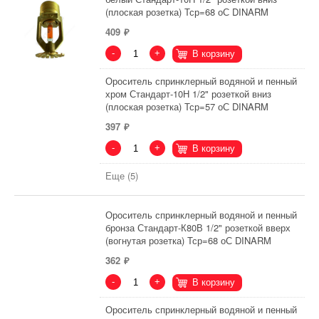
(плоская розетка) Тср=68 оС DINARM
409
-
+
В корзину
Ороситель спринклерный водяной и пенный
хром Стандарт-10Н 1/2" розеткой вниз
(плоская розетка) Тср=57 оС DINARM
397
-
+
В корзину
Еще (5)
Ороситель спринклерный водяной и пенный
бронза Стандарт-К80В 1/2" розеткой вверх
(вогнутая розетка) Тср=68 оС DINARM
362
-
+
В корзину
Ороситель спринклерный водяной и пенный