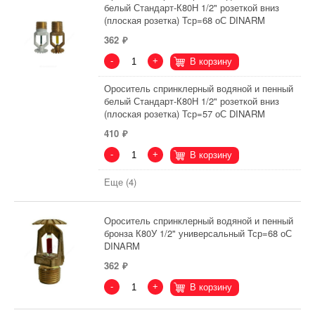
белый Стандарт-К80Н 1/2" розеткой вниз
(плоская розетка) Тср=68 оС DINARM
362
-
+
В корзину
Ороситель спринклерный водяной и пенный
белый Стандарт-К80Н 1/2" розеткой вниз
(плоская розетка) Тср=57 оС DINARM
410
-
+
В корзину
Еще (4)
Ороситель спринклерный водяной и пенный
бронза К80У 1/2" универсальный Тср=68 оС
DINARM
362
-
+
В корзину