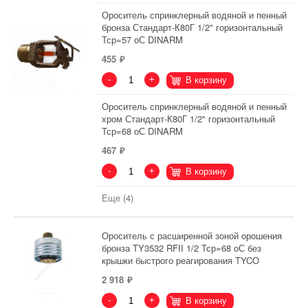
Ороситель спринклерный водяной и пенный
бронза Стандарт-К80Г 1/2" горизонтальный
Тср=57 оС DINARM
455
-
+
В корзину
Ороситель спринклерный водяной и пенный
хром Стандарт-К80Г 1/2" горизонтальный
Тср=68 оС DINARM
467
-
+
В корзину
Еще (4)
Ороситель с расширенной зоной орошения
бронза TY3532 RFII 1/2 Тср=68 оС без
крышки быстрого реагирования TYCO
2 918
-
+
В корзину