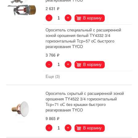
2 631
-
+
В корзину
Ороситель специальный с расширенной
зоной орошения белый TY4332 3/4
горизонтальный Тср=57 оС быстрого
реагирования TYCO
3 766
-
+
В корзину
Еще (3)
Ороситель скрытый с расширенной зоной
орошения TY4522 3/4 горизонтальный
Тср=71 оС без крышки быстрого
реагирования TYCO
9 865
-
+
В корзину