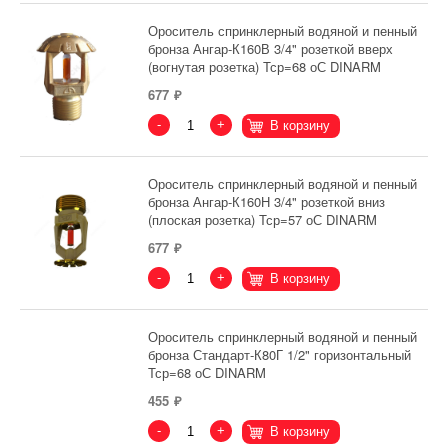
Ороситель спринклерный водяной и пенный
бронза Ангар-К160В 3/4" розеткой вверх
(вогнутая розетка) Тср=68 оС DINARM
677
-
+
В корзину
Ороситель спринклерный водяной и пенный
бронза Ангар-К160Н 3/4" розеткой вниз
(плоская розетка) Тср=57 оС DINARM
677
-
+
В корзину
Ороситель спринклерный водяной и пенный
бронза Стандарт-К80Г 1/2" горизонтальный
Тср=68 оС DINARM
455
-
+
В корзину