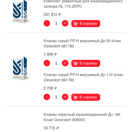
Комплект ремонтный для канализационного
затвора HL 710.2EPC
241 812
-
+
В корзину
Клапан серый PP-H вакуумный Дн 50 б/нап
Ostendorf 881780
1 008
-
+
В корзину
Клапан серый PP-H вакуумный Дн 110 б/нап
Ostendorf 881790
2 728
-
+
В корзину
Клапан обратный канализационный Дн 160
б/нап Ostendorf 908003
10 715