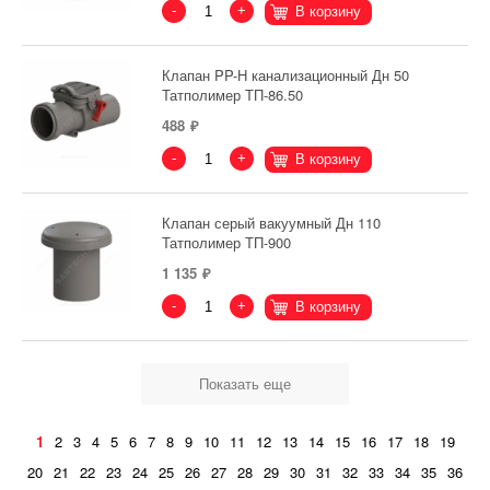
-
+
В корзину
Клапан PP-H канализационный Дн 50
Татполимер ТП-86.50
488
-
+
В корзину
Клапан серый вакуумный Дн 110
Татполимер ТП-900
1 135
-
+
В корзину
Показать еще
1
2
3
4
5
6
7
8
9
10
11
12
13
14
15
16
17
18
19
20
21
22
23
24
25
26
27
28
29
30
31
32
33
34
35
36