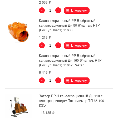
2 038
-
+
В корзину
Клапан коричневый PP-B обратный
канализационный Дн 50 б/нап в/к RTP
(РосТурПласт) 11638
1 218
-
+
В корзину
Клапан коричневый PP-B обратный
канализационный Дн 160 б/нап в/к RTP
(РосТурПласт) 11642 Pestan
6 446
-
+
В корзину
Затвор PP-H канализационный Дн 110 с
электроприводом Татполимер ТП-85.100-
КЗЭ
113 135