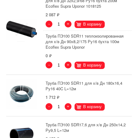
для х/в Дн 32х2,9/68 Ру16 бухта 200м
Ecoflex Supra Uponor 1018125
2 087
-
+
В корзину
Труба ПЭ100 SDR11 теплоизолированная
для х/в Дн 90х8,2/175 Ру16 бухта 100м
Ecoflex Supra Uponor
0
-
+
В корзину
Труба ПЭ100 SDR11 для х/в Дн 180х16,4
Ру16 40C L=12м
1 712
-
+
В корзину
Труба ПЭ100 SDR17,6 для х/в Дн 250х14,2
Ру9,5 L=12м