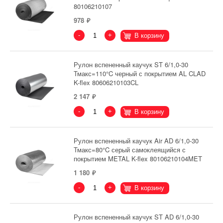
80106210107
978
-
+
В корзину
Рулон вспененный каучук ST 6/1,0-30
Тмакс=110°C черный с покрытием AL CLAD
K-flex 80606210103CL
2 147
-
+
В корзину
Рулон вспененный каучук Air AD 6/1,0-30
Тмакс=80°C серый самоклеящийся с
покрытием METAL K-flex 80106210104MET
1 180
-
+
В корзину
Рулон вспененный каучук ST AD 6/1,0-30