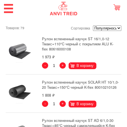
Товаров: 79
Сортировка
Рулон вспененный каучук ST 16/1,0-12
Тмакс=110°C черный с покрытием ALU K-
flex 80616000108
1 973
-
+
В корзину
Рулон вспененный каучук SOLAR HT 10/1,0-
20 Тмакс=150°C черный K-flex 80010210126
1 808
-
+
В корзину
Рулон вспененный каучук ST AD 6/1,0-30
Тмакс=85°C черный самоклеящийся K-flex