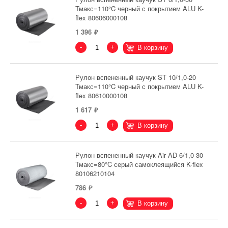
Тмакс=110°C черный с покрытием ALU K-
flex 80606000108
1 396
-
+
В корзину
Рулон вспененный каучук ST 10/1,0-20
Тмакс=110°C черный с покрытием ALU K-
flex 80610000108
1 617
-
+
В корзину
Рулон вспененный каучук Air AD 6/1,0-30
Тмакс=80°C серый самоклеящийся K-flex
80106210104
786
-
+
В корзину