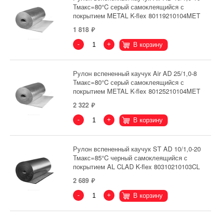
Тмакс=80°C серый самоклеящийся с
покрытием METAL K-flex 80119210104MET
1 818
-
+
В корзину
Рулон вспененный каучук Air AD 25/1,0-8
Тмакс=80°C серый самоклеящийся с
покрытием METAL K-flex 80125210104MET
2 322
-
+
В корзину
Рулон вспененный каучук ST AD 10/1,0-20
Тмакс=85°C черный самоклеящийся с
покрытием AL CLAD K-flex 80310210103CL
2 689
-
+
В корзину