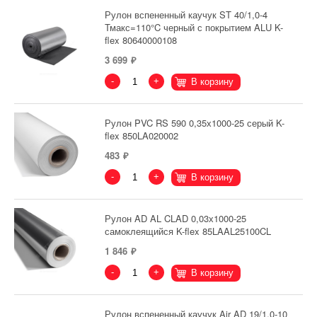
Рулон вспененный каучук ST 40/1,0-4
Тмакс=110°C черный с покрытием ALU K-
flex 80640000108
3 699
-
+
В корзину
Рулон PVC RS 590 0,35х1000-25 серый K-
flex 850LA020002
483
-
+
В корзину
Рулон AD AL CLAD 0,03х1000-25
самоклеящийся K-flex 85LAAL25100CL
1 846
-
+
В корзину
Рулон вспененный каучук Air AD 19/1,0-10