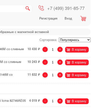
+7 (499) 391-85-77
Регистрация
Вход
образные с магнитной вставкой
Сортировка
146M со сливным
10 430
-
+
В корзину
6M со сливным
10 243
-
+
В корзину
R146M со
11 832
-
+
В корзину
6 Icma 82746AE05
4 019
-
+
В корзину