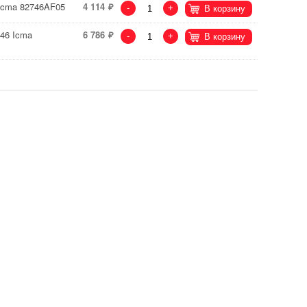
 Icma 82746AF05
4 114
-
+
В корзину
746 Icma
6 786
-
+
В корзину