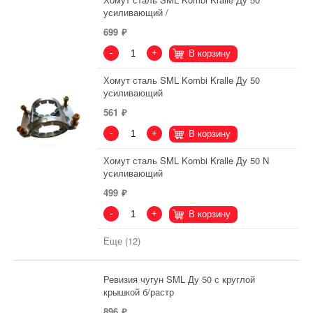
усиливающий /
699
-
+
В корзину
Хомут сталь SML Kombi Kralle Ду 50
усиливающий
561
-
+
В корзину
Хомут сталь SML Kombi Kralle Ду 50 N
усиливающий
499
-
+
В корзину
Еще (12)
Ревизия чугун SML Ду 50 с круглой
крышкой б/растр
896