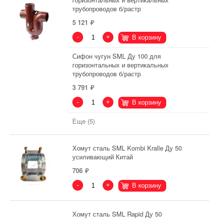
трубопроводов б/растр
5 121
-
+
В корзину
Сифон чугун SML Ду 100 для
горизонтальных и вертикальных
трубопроводов б/растр
3 791
-
+
В корзину
Еще (5)
Хомут сталь SML Kombi Kralle Ду 50
усиливающий Китай
706
-
+
В корзину
Хомут сталь SML Rapid Ду 50