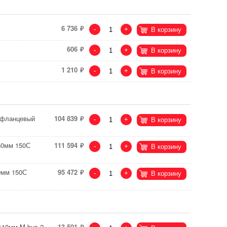
6 736
-
+
В корзину
606
-
+
В корзину
1 210
-
+
В корзину
С фланцевый
104 839
-
+
В корзину
50мм 150С
111 594
-
+
В корзину
0мм 150С
95 472
-
+
В корзину
=110мм M-bus,2
13 501