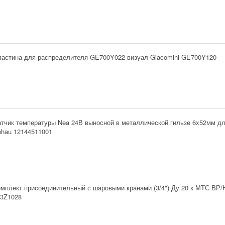
ластина для распределителя GE700Y022 визуал Giacomini GE700Y120
тчик температуры Nea 24В выносной в металлической гильзе 6x52мм дл
ehau 12144511001
мплект присоединительный с шаровыми кранами (3/4") Ду 20 к МТС ВР/
03Z1028