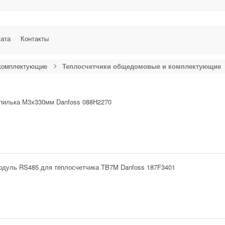
лата
Контакты
 комплектующие
Теплосчетчики общедомовые и комплектующие
пилька М3х330мм Danfoss 088H2270
одуль RS485 для теплосчетчика TB7M Danfoss 187F3401