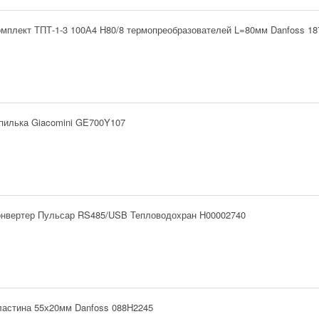
мплект ТПТ-1-3 100А4 Н80/8 термопреобразователей L=80мм Danfoss 1
пилька Giacomini GE700Y107
онвертер Пульсар RS485/USB Тепловодохран H00002740
ластина 55х20мм Danfoss 088H2245