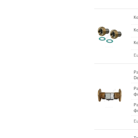
Ко
Ко
Ко
Ещ
Ра
D
Ра
ф
Ра
ф
Ещ
Те