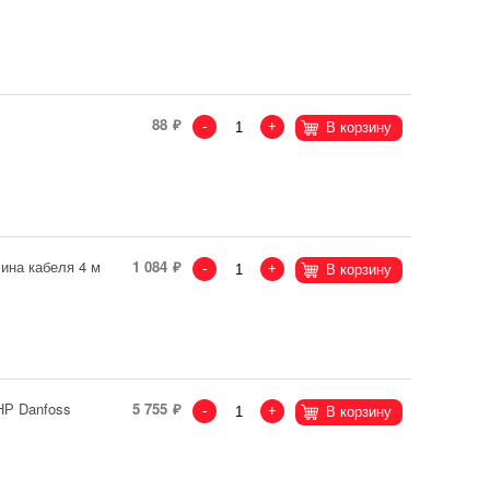
88
-
+
В корзину
ина кабеля 4 м
1 084
-
+
В корзину
НР Danfoss
5 755
-
+
В корзину