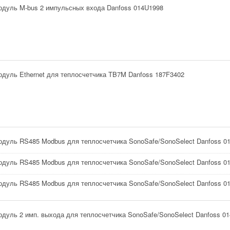
одуль M-bus 2 импульсных входа Danfoss 014U1998
дуль Ethernet для теплосчетчика TB7M Danfoss 187F3402
дуль RS485 Modbus для теплосчетчика SonoSafe/SonoSelect Danfoss 0
дуль RS485 Modbus для теплосчетчика SonoSafe/SonoSelect Danfoss 0
дуль RS485 Modbus для теплосчетчика SonoSafe/SonoSelect Danfoss 0
дуль 2 имп. выхода для теплосчетчика SonoSafe/SonoSelect Danfoss 0