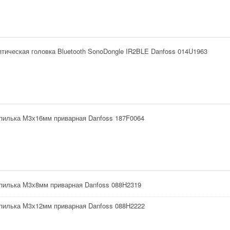
тическая головка Bluetooth SonoDongle IR2BLE Danfoss 014U1963
пилька М3х16мм приварная Danfoss 187F0064
пилька М3х8мм приварная Danfoss 088H2319
пилька М3х12мм приварная Danfoss 088H2222