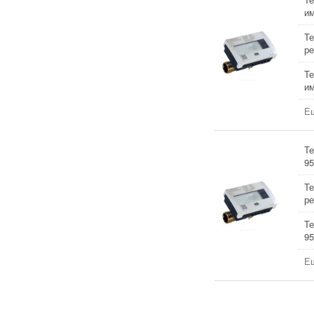
им
Те
ре
Те
им
Ещ
Те
95
Те
ре
Те
95
Ещ