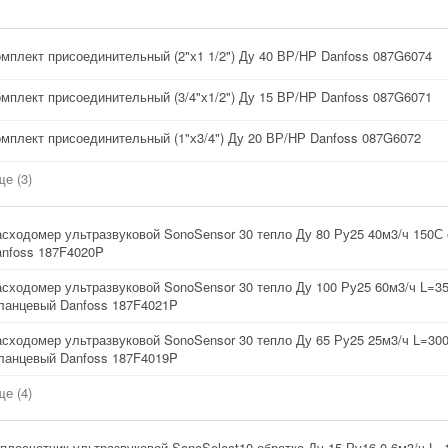
мплект присоединительный (2"х1 1/2") Ду 40 ВР/НР Danfoss 087G6074
мплект присоединительный (3/4"х1/2") Ду 15 ВР/НР Danfoss 087G6071
мплект присоединительный (1"х3/4") Ду 20 ВР/НР Danfoss 087G6072
е (3)
сходомер ультразвуковой SonoSensor 30 тепло Ду 80 Ру25 40м3/ч 150
anfoss 187F4020P
сходомер ультразвуковой SonoSensor 30 тепло Ду 100 Ру25 60м3/ч L=3
ланцевый Danfoss 187F4021P
сходомер ультразвуковой SonoSensor 30 тепло Ду 65 Ру25 25м3/ч L=30
ланцевый Danfoss 187F4019P
е (4)
плосчетчик ультразвуковой SonoSelect10 обратка Ду 15 Ру16 0,6м3/ч L