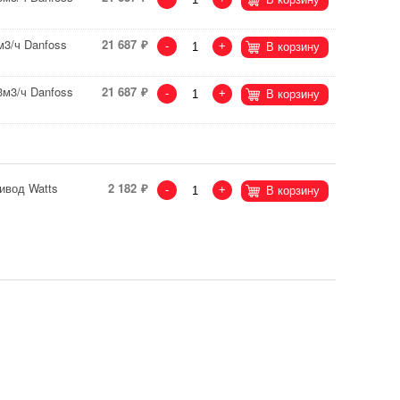
3/ч Danfoss
21 687
-
+
В корзину
3м3/ч Danfoss
21 687
-
+
В корзину
ивод Watts
2 182
-
+
В корзину