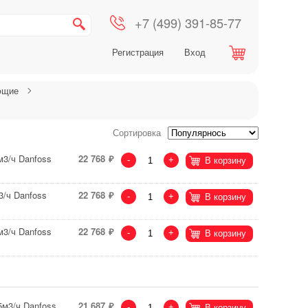
+7 (499) 391-85-77
Регистрация
Вход
ющие
Сортировка
3/ч Danfoss
22 768
-
+
В корзину
/ч Danfoss
22 768
-
+
В корзину
3/ч Danfoss
22 768
-
+
В корзину
5м3/ч Danfoss
21 687
-
+
В корзину