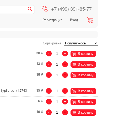
+7 (499) 391-85-77
Регистрация
Вход
Сортировка
38
-
+
В корзину
13
-
+
В корзину
16
-
+
В корзину
сТурПласт) 12743
15
-
+
В корзину
6
-
+
В корзину
10
-
+
В корзину