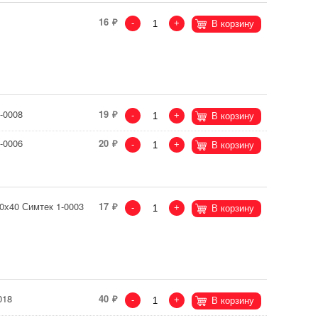
16
-
+
В корзину
-0008
19
-
+
В корзину
-0006
20
-
+
В корзину
0х40 Симтек 1-0003
17
-
+
В корзину
018
40
-
+
В корзину