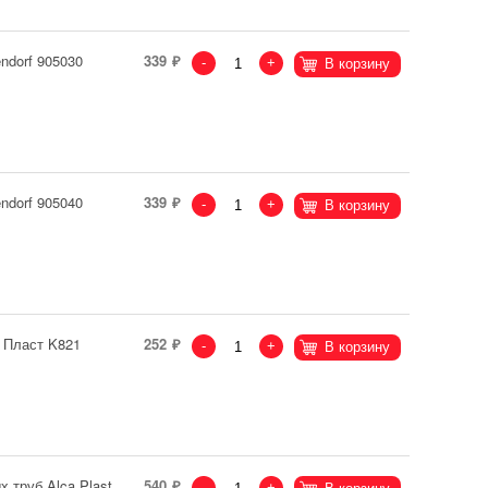
ndorf 905030
339
-
+
В корзину
ndorf 905040
339
-
+
В корзину
 Пласт K821
252
-
+
В корзину
 труб Alca Plast
540
-
+