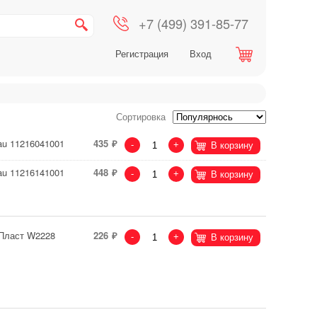
+7 (499) 391-85-77
Регистрация
Вход
Сортировка
au 11216041001
435
-
+
В корзину
au 11216141001
448
-
+
В корзину
 Пласт W2228
226
-
+
В корзину