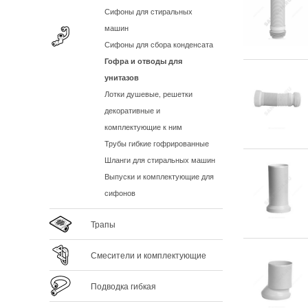
Сифоны для стиральных
машин
Сифоны для сбора конденсата
Гофра и отводы для
унитазов
Лотки душевые, решетки
декоративные и
комплектующие к ним
Трубы гибкие гофрированные
Шланги для стиральных машин
Выпуски и комплектующие для
сифонов
Трапы
Смесители и комплектующие
Подводка гибкая