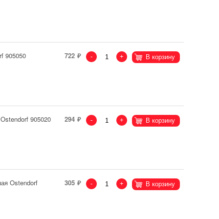
f 905050
722
-
+
В корзину
Ostendorf 905020
294
-
+
В корзину
ая Ostendorf
305
-
+
В корзину