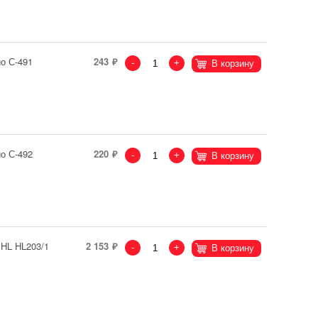
о С-491
243
-
+
В корзину
о С-492
220
-
+
В корзину
 HL HL203/1
2 153
-
+
В корзину