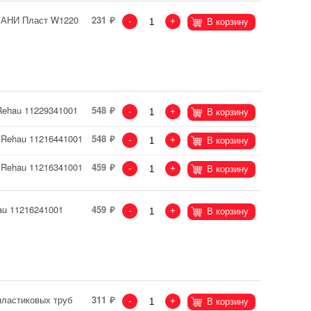
б АНИ Пласт W1220
231
-
+
В корзину
Rehau 11229341001
548
-
+
В корзину
 Rehau 11216441001
548
-
+
В корзину
 Rehau 11216341001
459
-
+
В корзину
au 11216241001
459
-
+
В корзину
пластиковых труб
311
-
+
В корзину