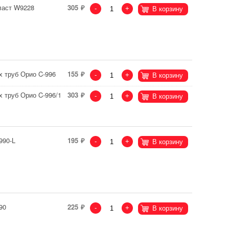
ласт W9228
305
-
+
В корзину
х труб Орио C-996
155
-
+
В корзину
 труб Орио C-996/1
303
-
+
В корзину
990-L
195
-
+
В корзину
90
225
-
+
В корзину