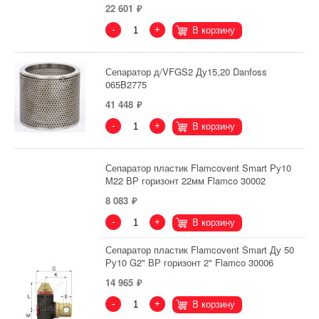
22 601
-
+
В корзину
Сепаратор д/VFGS2 Ду15,20 Danfoss
065B2775
41 448
-
+
В корзину
Сепаратор пластик Flamcovent Smart Ру10
М22 ВР горизонт 22мм Flamco 30002
8 083
-
+
В корзину
Сепаратор пластик Flamcovent Smart Ду 50
Ру10 G2" ВР горизонт 2" Flamco 30006
14 965
-
+
В корзину