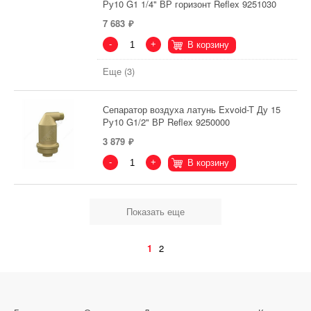
Ру10 G1 1/4" ВР горизонт Reflex 9251030
7 683
-
+
В корзину
Еще (3)
Сепаратор воздуха латунь Exvoid-T Ду 15
Ру10 G1/2" ВР Reflex 9250000
3 879
-
+
В корзину
Показать еще
1
2