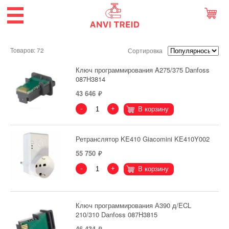
Товаров: 72
Сортировка
Ключ программирования A275/375 Danfoss
087H3814
43 646
-
+
В корзину
Ретранслятор KE410 Giacomini KE410Y002
55 750
-
+
В корзину
Ключ программирования А390 д/ECL
210/310 Danfoss 087H3815
46 434