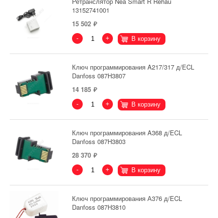
Ретранслятор Nea Smart R Rehau
13152741001
15 502
-
+
В корзину
Ключ программирования A217/317 д/ECL
Danfoss 087H3807
14 185
-
+
В корзину
Ключ программирования A368 д/ECL
Danfoss 087H3803
28 370
-
+
В корзину
Ключ программирования А376 д/ECL
Danfoss 087H3810