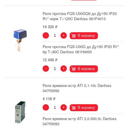
Реле протока FQS-U30GQ9 до Ду150 IP20
R1" нерж Т<120C Danfoss 061Р4013
14 320
-
+
В корзину
Реле протока FQS-U30G до Ду150 IP20 R1"
бр T<80C Danfoss 061H4000
12 449
-
+
В корзину
Реле времени встр ATI 0,1-10с Danfoss
047H3092
4 118
-
+
В корзину
Реле времени встр ATI 3,0-300,0с Danfoss
047H3093