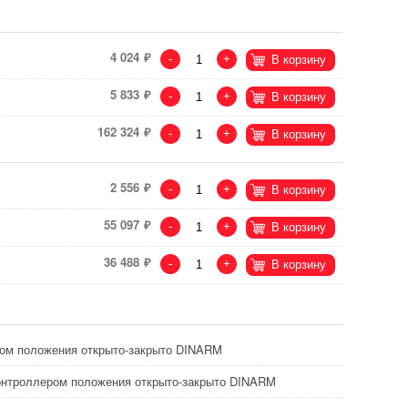
4 024
-
+
В корзину
5 833
-
+
В корзину
162 324
-
+
В корзину
2 556
-
+
В корзину
55 097
-
+
В корзину
36 488
-
+
В корзину
ром положения открыто-закрыто DINARM
контроллером положения открыто-закрыто DINARM