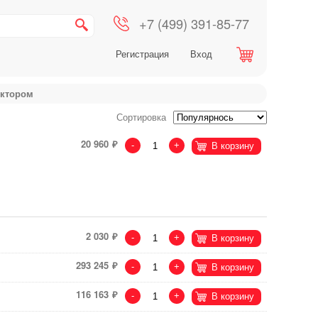
+7 (499) 391-85-77
Регистрация
Вход
уктором
Сортировка
20 960
-
+
В корзину
2 030
-
+
В корзину
293 245
-
+
В корзину
116 163
-
+
В корзину