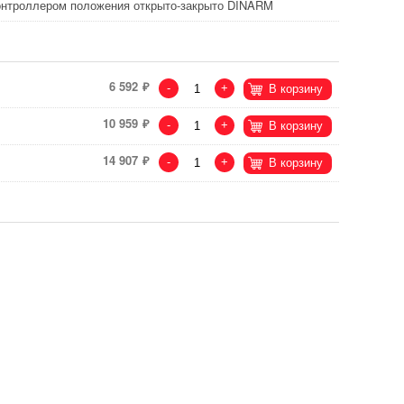
контроллером положения открыто-закрыто DINARM
6 592
-
+
В корзину
10 959
-
+
В корзину
14 907
-
+
В корзину