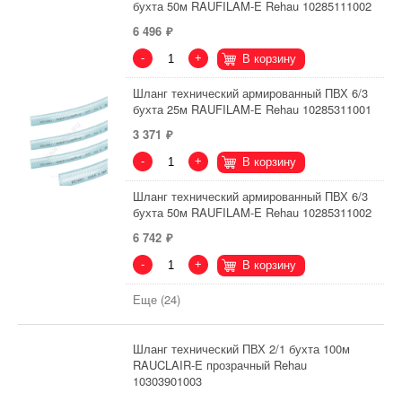
бухта 50м RAUFILAM-E Rehau 10285111002
6 496
-
+
В корзину
Шланг технический армированный ПВХ 6/3
бухта 25м RAUFILAM-E Rehau 10285311001
3 371
-
+
В корзину
Шланг технический армированный ПВХ 6/3
бухта 50м RAUFILAM-E Rehau 10285311002
6 742
-
+
В корзину
Еще (24)
Шланг технический ПВХ 2/1 бухта 100м
RAUCLAIR-E прозрачный Rehau
10303901003