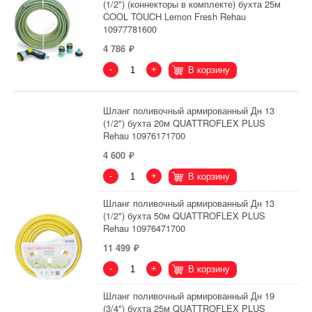
(1/2") (коннекторы в комплекте) бухта 25м
COOL TOUCH Lemon Fresh Rehau
10977781600
4 786
-
+
В корзину
Шланг поливочный армированный Дн 13
(1/2") бухта 20м QUATTROFLEX PLUS
Rehau 10976171700
4 600
-
+
В корзину
Шланг поливочный армированный Дн 13
(1/2") бухта 50м QUATTROFLEX PLUS
Rehau 10976471700
11 499
-
+
В корзину
Шланг поливочный армированный Дн 19
(3/4") бухта 25м QUATTROFLEX PLUS