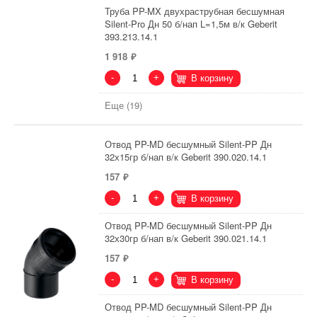
Труба PP-MX двухраструбная бесшумная
Silent-Pro Дн 50 б/нап L=1,5м в/к Geberit
393.213.14.1
1 918
-
+
В корзину
Еще (19)
Отвод PP-MD бесшумный Silent-PP Дн
32х15гр б/нап в/к Geberit 390.020.14.1
157
-
+
В корзину
Отвод PP-MD бесшумный Silent-PP Дн
32х30гр б/нап в/к Geberit 390.021.14.1
157
-
+
В корзину
Отвод PP-MD бесшумный Silent-PP Дн