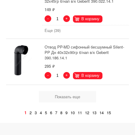
32х45гр б/нап в/к Geberit 390.022.14.1
149
-
+
В корзину
Еще (39)
Отвод PP-MD сифонный бесшумный Silent-
PP Дн 40х32х90гр б/нап в/к Geberit
390.186.14.1
295
-
+
В корзину
Показать еще
1
2
3
4
5
6
7
8
9
10
11
12
13
14
15