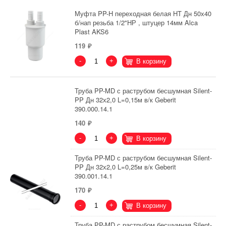
Муфта PP-H переходная белая HT Дн 50х40
б/нап резьба 1/2"НР , штуцер 14мм Alca
Plast AKS6
119
-
+
В корзину
Труба PP-MD с раструбом бесшумная Silent-
PP Дн 32х2,0 L=0,15м в/к Geberit
390.000.14.1
140
-
+
В корзину
Труба PP-MD с раструбом бесшумная Silent-
PP Дн 32х2,0 L=0,25м в/к Geberit
390.001.14.1
170
-
+
В корзину
Труба PP-MD с раструбом бесшумная Silent-