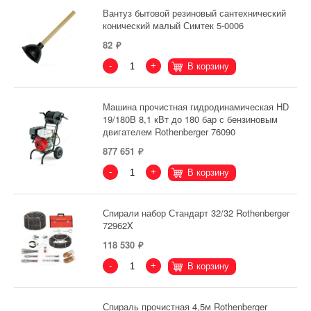
Вантуз бытовой резиновый сантехнический
конический малый Симтек 5-0006
82
-
+
В корзину
Машина прочистная гидродинамическая HD
19/180B 8,1 кВт до 180 бар с бензиновым
двигателем Rothenberger 76090
877 651
-
+
В корзину
Спирали набор Стандарт 32/32 Rothenberger
72962X
118 530
-
+
В корзину
Спираль прочистная 4,5м Rothenberger