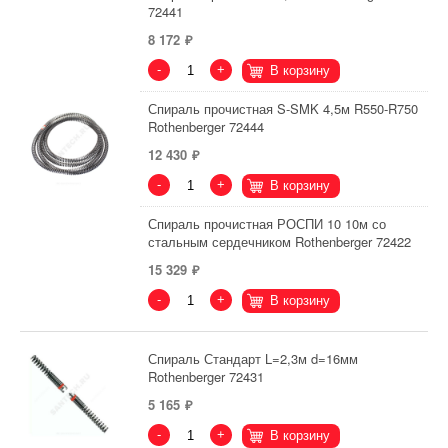
72441
8 172
-
+
В корзину
Спираль прочистная S-SMK 4,5м R550-R750
Rothenberger 72444
12 430
-
+
В корзину
Спираль прочистная РОСПИ 10 10м со
стальным сердечником Rothenberger 72422
15 329
-
+
В корзину
Спираль Стандарт L=2,3м d=16мм
Rothenberger 72431
5 165
-
+
В корзину