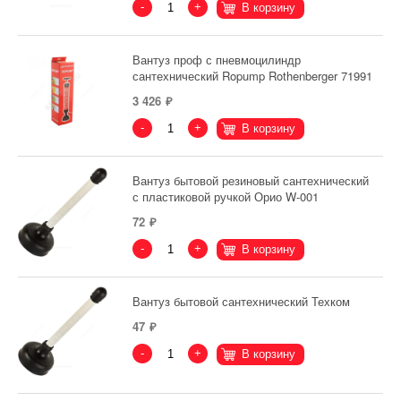
-
+
В корзину
Вантуз проф с пневмоцилиндр
сантехнический Ropump Rothenberger 71991
3 426
-
+
В корзину
Вантуз бытовой резиновый сантехнический
с пластиковой ручкой Орио W-001
72
-
+
В корзину
Вантуз бытовой сантехнический Техком
47
-
+
В корзину