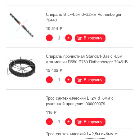
Спираль S L=4,5м d=22мм Rothenberger
72443
10 514
-
+
В корзину
Спираль прочистная Standart-Basic 4,5м
для машин R550-R750 Rothenberger 72451В
15 435
-
+
В корзину
Трос сантехнический L=2м d=6мм с
рукояткой вращения 000000079
116
-
+
В корзину
Трос сантехнический L=2,5м d=6мм с