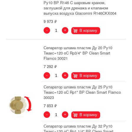
Ру10 ВР R146 C шаровым краном,
заглушкой для дренажа и клапаном
выпуска воздуха Giacomini R146CKX004
9 973
-
+
В корзину
Сепаратор шлама пластик Ду 20 Ру10
Тмакс=120 oC Rp3/4" ВР Clean Smart
Flamco 30021
7 292
-
+
В корзину
Сепаратор шлама пластик Ду 25 Ру10
Тмакс=120 oC Rp1" ВР Clean Smart Flamco
30023
7 853
-
+
В корзину
Сепаратор шлама пластик Ду 32 Ру10
Тмакс=120 oC Rp1 1/4" ВР Clean Smart