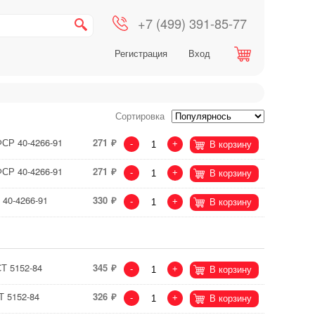
+7 (499) 391-85-77
Регистрация
Вход
Сортировка
ФСР 40-4266-91
271
-
+
В корзину
ФСР 40-4266-91
271
-
+
В корзину
 40-4266-91
330
-
+
В корзину
Т 5152-84
345
-
+
В корзину
Т 5152-84
326
-
+
В корзину