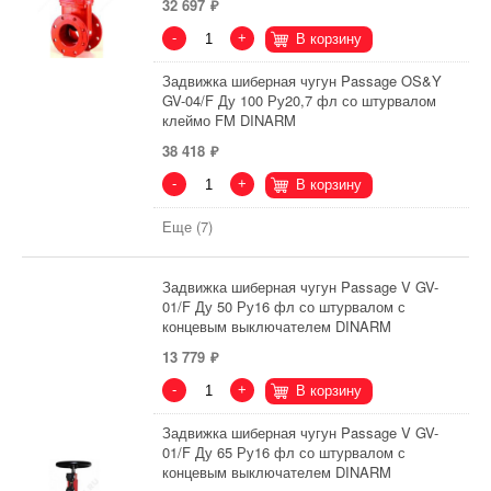
32 697
-
+
В корзину
Задвижка шиберная чугун Passage OS&Y
GV-04/F Ду 100 Ру20,7 фл со штурвалом
клеймо FM DINARM
38 418
-
+
В корзину
Еще (7)
Задвижка шиберная чугун Passage V GV-
01/F Ду 50 Ру16 фл со штурвалом с
концевым выключателем DINARM
13 779
-
+
В корзину
Задвижка шиберная чугун Passage V GV-
01/F Ду 65 Ру16 фл со штурвалом с
концевым выключателем DINARM