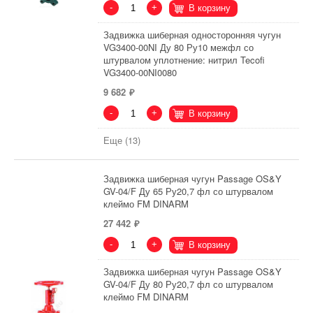
-
+
В корзину
Задвижка шиберная односторонняя чугун
VG3400-00NI Ду 80 Ру10 межфл со
штурвалом уплотнение: нитрил Tecofi
VG3400-00NI0080
9 682
-
+
В корзину
Еще (13)
Задвижка шиберная чугун Passage OS&Y
GV-04/F Ду 65 Ру20,7 фл со штурвалом
клеймо FM DINARM
27 442
-
+
В корзину
Задвижка шиберная чугун Passage OS&Y
GV-04/F Ду 80 Ру20,7 фл со штурвалом
клеймо FM DINARM