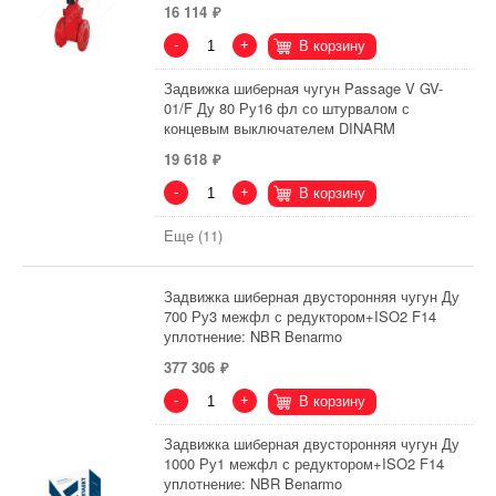
16 114
-
+
В корзину
Задвижка шиберная чугун Passage V GV-
01/F Ду 80 Ру16 фл со штурвалом с
концевым выключателем DINARM
19 618
-
+
В корзину
Еще (11)
Задвижка шиберная двусторонняя чугун Ду
700 Ру3 межфл с редуктором+ISO2 F14
уплотнение: NBR Benarmo
377 306
-
+
В корзину
Задвижка шиберная двусторонняя чугун Ду
1000 Ру1 межфл с редуктором+ISO2 F14
уплотнение: NBR Benarmo