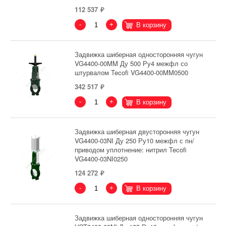
112 537
-
+
В корзину
Задвижка шиберная односторонняя чугун
VG4400-00MM Ду 500 Ру4 межфл со
штурвалом Tecofi VG4400-00MM0500
342 517
-
+
В корзину
Задвижка шиберная двусторонняя чугун
VG4400-03NI Ду 250 Ру10 межфл с пн/
приводом уплотнение: нитрил Tecofi
VG4400-03NI0250
124 272
-
+
В корзину
Задвижка шиберная односторонняя чугун