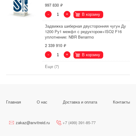
997 830
-
+
В корзину
Задвижка шиберная двусторонняя чугун Ду
1200 Ру1 межфл с редуктором+ISO2 F16
уплотнение: NBR Benarmo
2 339 910
-
+
В корзину
Еще (7)
Главная
О нас
Доставка и оплата
Контакты
zakaz@anvitreid.ru
+7 (499) 391-85-77