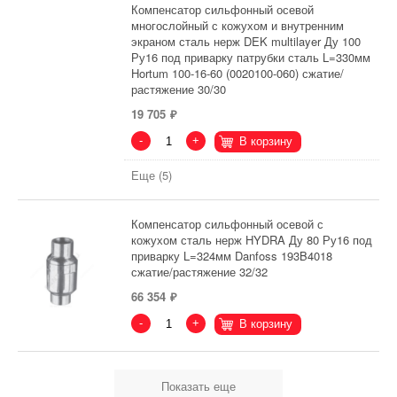
Компенсатор сильфонный осевой
многослойный с кожухом и внутренним
экраном сталь нерж DEK multilayer Ду 100
Ру16 под приварку патрубки сталь L=330мм
Hortum 100-16-60 (0020100-060) сжатие/
растяжение 30/30
19 705
-
+
В корзину
Еще (5)
Компенсатор сильфонный осевой с
кожухом сталь нерж HYDRA Ду 80 Ру16 под
приварку L=324мм Danfoss 193B4018
сжатие/растяжение 32/32
66 354
-
+
В корзину
Показать еще