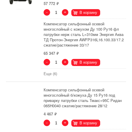
57 772
-
+
В корзину
Компенсатор сильфонный осевой
многослойный с кожухом Ду 100 Ру16 фл
патрубки нерж сталь L=310мм Энергия Аква
ТД Протон-Энергия AWFP316L16.100.33/17.2
сжатие/растяжение 33/17
65 347
-
+
В корзину
Еще (6)
Компенсатор сильфонный осевой
многослойный б/кожуха Ду 15 Ру16 под
приварку патрубки сталь Тмакс=95С Ридан
065H0040 сжатие/растяжение 28/12
4 467
-
+
В корзину