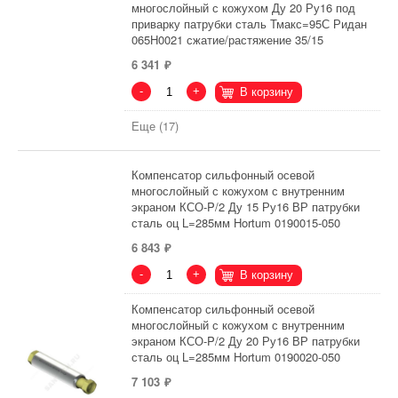
многослойный с кожухом Ду 20 Ру16 под
приварку патрубки сталь Тмакс=95С Ридан
065H0021 сжатие/растяжение 35/15
6 341
-
+
В корзину
Еще (17)
Компенсатор сильфонный осевой
многослойный с кожухом с внутренним
экраном КСО-P/2 Ду 15 Ру16 ВР патрубки
сталь оц L=285мм Hortum 0190015-050
6 843
-
+
В корзину
Компенсатор сильфонный осевой
многослойный с кожухом с внутренним
экраном КСО-P/2 Ду 20 Ру16 ВР патрубки
сталь оц L=285мм Hortum 0190020-050
7 103