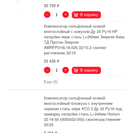
20 729
-
+
В корзину
Компенсатор сильфонный осевой
многослойный с кожухом Ду 25 Ру16 НР
патрубки нерж сталь L=260мм Энергия Аква
ТД Протон-Энергия
AWRFP316L16.025.32/10.2 сжатие/
растяжение 32/10
23 435
-
+
В корзину
Еще (5)
Компенсатор сильфонный осевой
многослойный б/кожуха с внутренним
экраном сталь нерж КСО.3 Ду 32 Ру16 под
приварку патрубки сталь L=240мм Hortum
32-16-50 (0050032-050) сжатие/растяжение
25/25
5 184