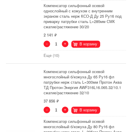
Компенсатор сильфонный осевой
однослойный с кожухом с внутренним
экраном сталь нерж КСО-Д Ду 25 Ру16 под
приварку патрубки сталь L=285мм СМК
сжатие/растяжение 30/20
2 141
-
+
В корзину
Еще (10)
Компенсатор сильфонный осевой
многослойный б/кожуха Ду 65 Ру16 фл
патрубки нерж сталь L=300мм Протон Аква
ТД Протон-Энергия AWF316L16.065.32/10.1
сжатие/растяжение 32/10
37 856
-
+
В корзину
Компенсатор сильфонный осевой
многослойный б/кожуха Ду 80 Ру16 фл
патрубки нерж сталь L=305мм Протон Аква