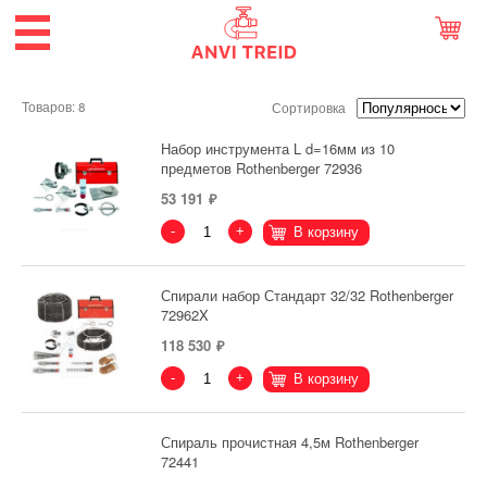
Товаров: 8
Сортировка
Набор инструмента L d=16мм из 10
предметов Rothenberger 72936
53 191
-
+
В корзину
Спирали набор Стандарт 32/32 Rothenberger
72962X
118 530
-
+
В корзину
Спираль прочистная 4,5м Rothenberger
72441