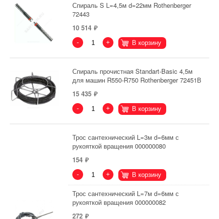
Спираль S L=4,5м d=22мм Rothenberger
72443
10 514
-
+
В корзину
Спираль прочистная Standart-Basic 4,5м
для машин R550-R750 Rothenberger 72451В
15 435
-
+
В корзину
Трос сантехнический L=3м d=6мм с
рукояткой вращения 000000080
154
-
+
В корзину
Трос сантехнический L=7м d=6мм с
рукояткой вращения 000000082
272