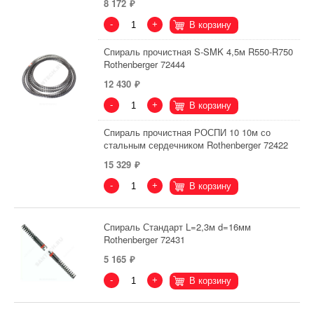
8 172
-
+
В корзину
Спираль прочистная S-SMK 4,5м R550-R750
Rothenberger 72444
12 430
-
+
В корзину
Спираль прочистная РОСПИ 10 10м со
стальным сердечником Rothenberger 72422
15 329
-
+
В корзину
Спираль Стандарт L=2,3м d=16мм
Rothenberger 72431
5 165
-
+
В корзину