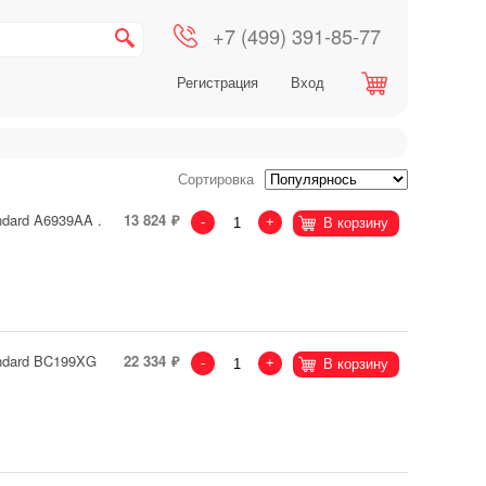
+7 (499) 391-85-77
Регистрация
Вход
Сортировка
dard A6939AA .
13 824
-
+
В корзину
ndard BC199XG
22 334
-
+
В корзину