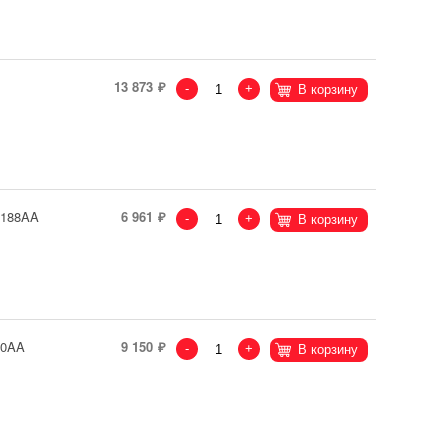
13 873
-
+
В корзину
7188AA
6 961
-
+
В корзину
40AA
9 150
-
+
В корзину