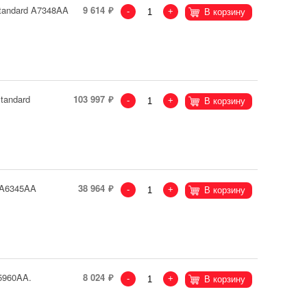
tandard A7348AA
9 614
-
+
В корзину
tandard
103 997
-
+
В корзину
d A6345AA
38 964
-
+
В корзину
5960AA.
8 024
-
+
В корзину