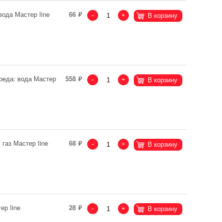
ода Мастер Iine
66
-
+
В корзину
реда: вода Мастер
558
-
+
В корзину
газ Мастер Iine
68
-
+
В корзину
ер Iine
28
-
+
В корзину