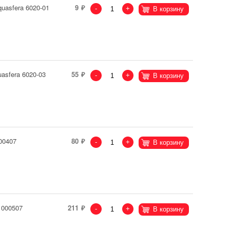
uasfera 6020-01
9
-
+
В корзину
asfera 6020-03
55
-
+
В корзину
00407
80
-
+
В корзину
1000507
211
-
+
В корзину