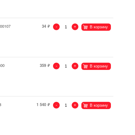
000107
34
-
+
В корзину
600
359
-
+
В корзину
8
1 540
-
+
В корзину