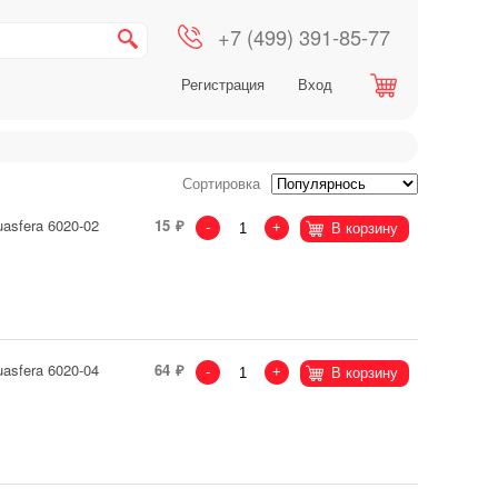
+7 (499) 391-85-77
Регистрация
Вход
Сортировка
asfera 6020-02
15
-
+
В корзину
asfera 6020-04
64
-
+
В корзину