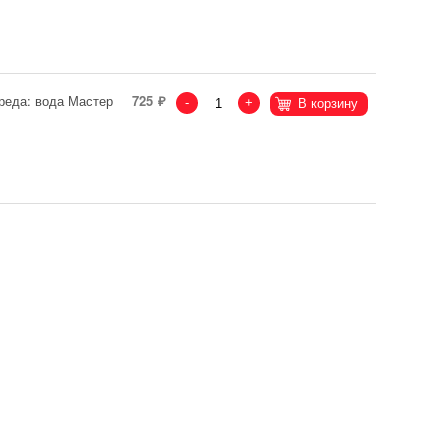
реда: вода Мастер
725
-
+
В корзину