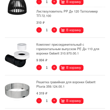
-
+
В корзину
Листвоуловитель PP Дн 120 Татполимер
ТП-72.100
310
-
+
В корзину
Комплект присоединительный с
горизонтальным выпуском PE Дн 110 для
воронки Geberit 310.970.00.1
9 004
-
+
В корзину
Решетка гравийная для воронки Geberit
Pluvia 359.124.00.1
4 319
-
+
В корзину