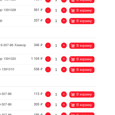
ор 1391028
561
-
+
В корзину
ор
257
-
+
В корзину
19-307-86 Хемкор
346
-
+
В корзину
ор 1391020
1 104
-
+
В корзину
р 1391010
538
-
+
В корзину
-307-86
113
-
+
В корзину
-307-86
205
-
+
В корзину
-307-86
196