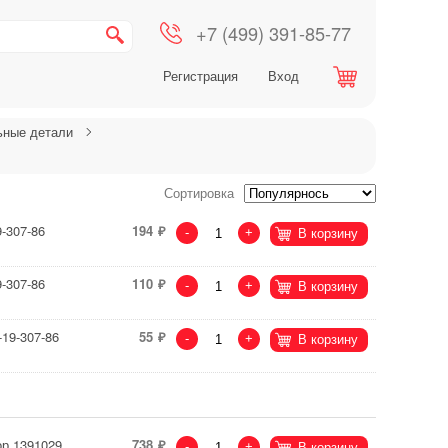
+7 (499) 391-85-77
Регистрация
Вход
ьные детали
Сортировка
-307-86
194
-
+
В корзину
-307-86
110
-
+
В корзину
-19-307-86
55
-
+
В корзину
ор 1391029
738
-
+
В корзину