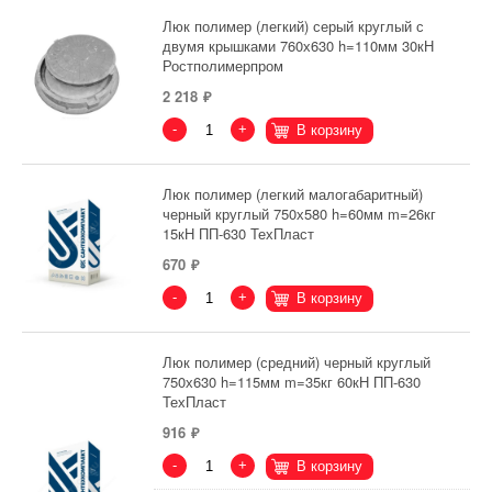
Люк полимер (легкий) серый круглый с
двумя крышками 760х630 h=110мм 30кН
Ростполимерпром
2 218
-
+
В корзину
Люк полимер (легкий малогабаритный)
черный круглый 750х580 h=60мм m=26кг
15кН ПП-630 ТехПласт
670
-
+
В корзину
Люк полимер (средний) черный круглый
750х630 h=115мм m=35кг 60кН ПП-630
ТехПласт
916
-
+
В корзину