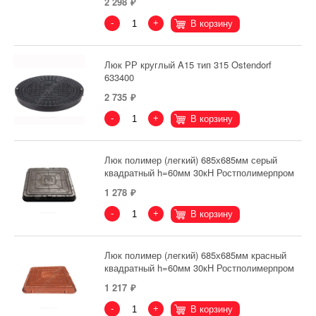
2 298
-
+
В корзину
Люк РР круглый A15 тип 315 Ostendorf
633400
2 735
-
+
В корзину
Люк полимер (легкий) 685х685мм серый
квадратный h=60мм 30кН Ростполимерпром
1 278
-
+
В корзину
Люк полимер (легкий) 685х685мм красный
квадратный h=60мм 30кН Ростполимерпром
1 217
-
+
В корзину