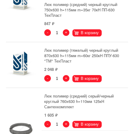
Люк полимер (средний) черный круглый
750х630 h=115мм m=35кг 70кН ПП-630
ТехПласт
847
-
+
В корзину
Люк полимер (тяжелый) черный круглый
870х630 h=115мм m=60кг 250кН ППУ-630
"ТМ" ТехПласт
2 048
-
+
В корзину
Люк полимер (средний) серый/черный
круглый 760х630 h=110мм 125кН
Сантехкомплект
1 605
-
+
В корзину