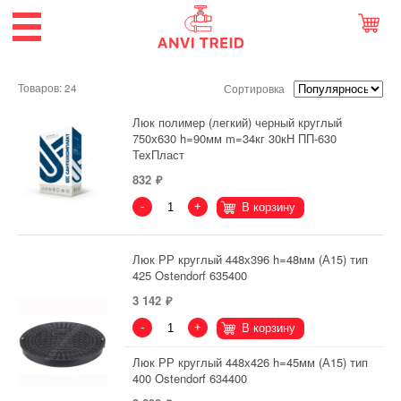
Товаров: 24
Сортировка
Люк полимер (легкий) черный круглый
750х630 h=90мм m=34кг 30кН ПП-630
ТехПласт
832
-
+
В корзину
Люк РР круглый 448х396 h=48мм (А15) тип
425 Ostendorf 635400
3 142
-
+
В корзину
Люк РР круглый 448х426 h=45мм (А15) тип
400 Ostendorf 634400