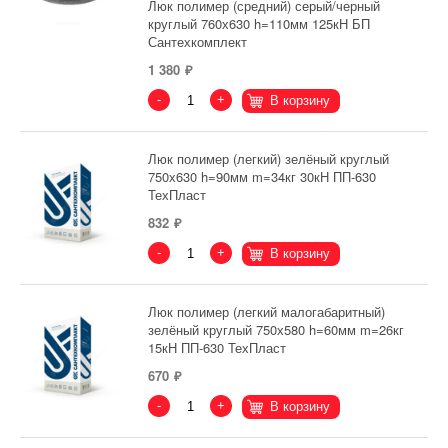
Люк полимер (средний) серый/черный
круглый 760х630 h=110мм 125кН БП
Сантехкомплект
1 380
-
+
В корзину
Люк полимер (легкий) зелёный круглый
750х630 h=90мм m=34кг 30кН ПП-630
ТехПласт
832
-
+
В корзину
Люк полимер (легкий малогабаритный)
зелёный круглый 750х580 h=60мм m=26кг
15кН ПП-630 ТехПласт
670
-
+
В корзину