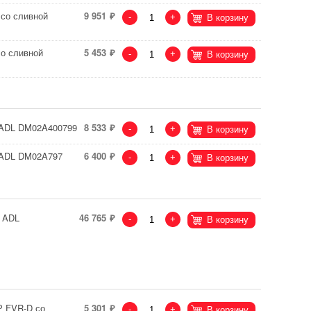
 со сливной
9 951
-
+
В корзину
со сливной
5 453
-
+
В корзину
1 ADL DM02A400799
8 533
-
+
В корзину
1 ADL DM02A797
6 400
-
+
В корзину
0 ADL
46 765
-
+
В корзину
Р FVR-D со
5 301
-
+
В корзину