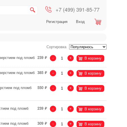
+7 (499) 391-85-77
Регистрация
Вход
Сортировка
тверстием под пломб
239
-
+
В корзину
тверстием под пломб
385
-
+
В корзину
ерстием под пломб
550
-
+
В корзину
стием под пломб
239
-
+
В корзину
стием под пломб
309
-
+
В корзину