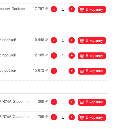
раном Danfoss
17 757
-
+
В корзину
с пробкой
10 448
-
+
В корзину
с пробкой
12 105
-
+
В корзину
с пробкой
15 872
-
+
В корзину
Р R74A Giacomini
260
-
+
В корзину
Р R74A Giacomini
790
-
+
В корзину