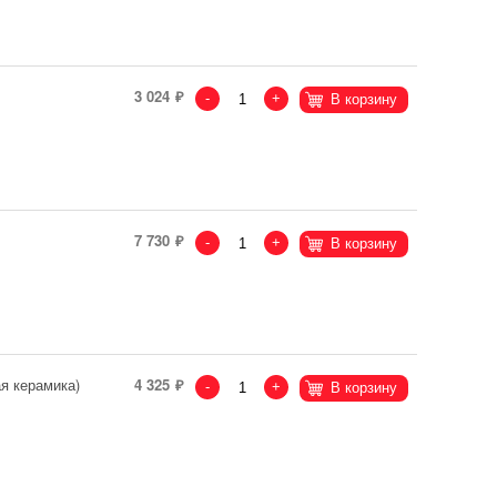
3 024
-
+
В корзину
7 730
-
+
В корзину
я керамика)
4 325
-
+
В корзину