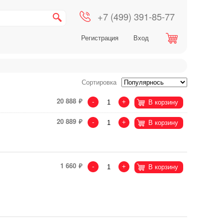
+7 (499) 391-85-77
Регистрация
Вход
Сортировка
20 888
-
+
В корзину
20 889
-
+
В корзину
1 660
-
+
В корзину