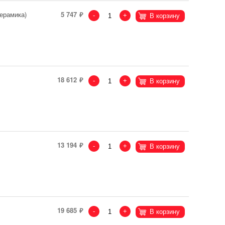
керамика)
5 747
-
+
В корзину
18 612
-
+
В корзину
13 194
-
+
В корзину
19 685
-
+
В корзину