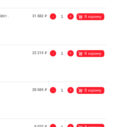
6801 .
31 882
-
+
В корзину
23 214
-
+
В корзину
28 684
-
+
В корзину
9 022
-
+