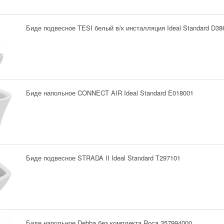
Биде подвесное TESI белый в/к инсталляция Ideal Standard D38
Биде напольное CONNECT AIR Ideal Standard E018001
Биде подвесное STRADA II Ideal Standard T297101
Биде напольное Debba без комплекта Roca 357994000