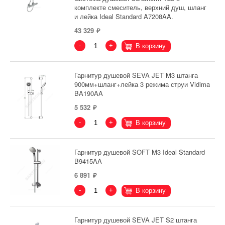
комплекте смеситель, верхний душ, шланг
и лейка Ideal Standard A7208AA.
43 329
-
+
В корзину
Гарнитур душевой SEVA JET M3 штанга
900мм+шланг+лейка 3 режима струи Vidima
BA190AA
5 532
-
+
В корзину
Гарнитур душевой SOFT M3 Ideal Standard
B9415AA
6 891
-
+
В корзину
Гарнитур душевой SEVA JET S2 штанга