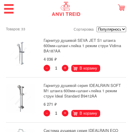
Товаров: 33
Сортировка
Гарнитур душевой SEVA JET S1 штанга
600мм+шланг+лейка 1 режим струи Vidima
BA187AA
4 036
-
+
В корзину
Гарнитур душевой серия IDEALRAIN SOFT
M1 штанга 600мм+шланг+лейка 1 режим
струи Ideal Standard B9412AA
6 271
-
+
В корзину
Система душевая серия IDEALRAIN ECO