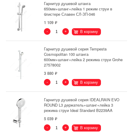
Гарнитур душевой штанга
650мм+шланг+лейка 1 режим струи в
блистере Славен СЛ-ЗП-046
1 109
-
+
В корзину
Гарнитур душевой серия Tempesta
Cosmopolitan 100 штанга
600мм+шланг+лейка 2 режима струи Grohe
27578002
3 880
-
+
В корзину
Гарнитур душевой серия IDEALRAIN EVO
ROUND L3 держатель+шланг+лейка 3
режима струи Ideal Standard B2239AA
5 039
-
+
В корзину