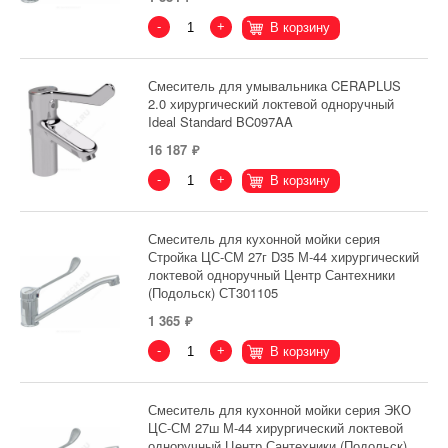
-
+
В корзину
Смеситель для умывальника CERAPLUS
2.0 хирургический локтевой одноручный
Ideal Standard BC097AA
16 187
-
+
В корзину
Смеситель для кухонной мойки серия
Стройка ЦС-СМ 27г D35 М-44 хирургический
локтевой одноручный Центр Сантехники
(Подольск) СТ301105
1 365
-
+
В корзину
Смеситель для кухонной мойки серия ЭКО
ЦС-СМ 27ш М-44 хирургический локтевой
одноручный Центр Сантехники (Подольск)