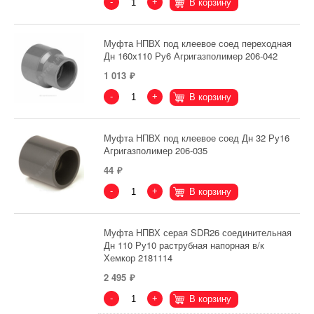
-
+
В корзину
Муфта НПВХ под клеевое соед переходная
Дн 160х110 Ру6 Агригазполимер 206-042
1 013
-
+
В корзину
Муфта НПВХ под клеевое соед Дн 32 Ру16
Агригазполимер 206-035
44
-
+
В корзину
Муфта НПВХ серая SDR26 соединительная
Дн 110 Ру10 раструбная напорная в/к
Хемкор 2181114
2 495
-
+
В корзину