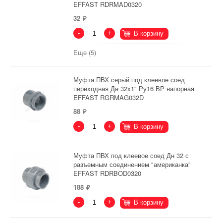
EFFAST RDRMAD0320
32
-
+
В корзину
Еще (5)
Муфта ПВХ серый под клеевое соед
переходная Дн 32х1" Ру16 ВР напорная
EFFAST RGRMAG032D
88
-
+
В корзину
Муфта ПВХ под клеевое соед Дн 32 с
разъемным соединением "американка"
EFFAST RDRBOD0320
188
-
+
В корзину