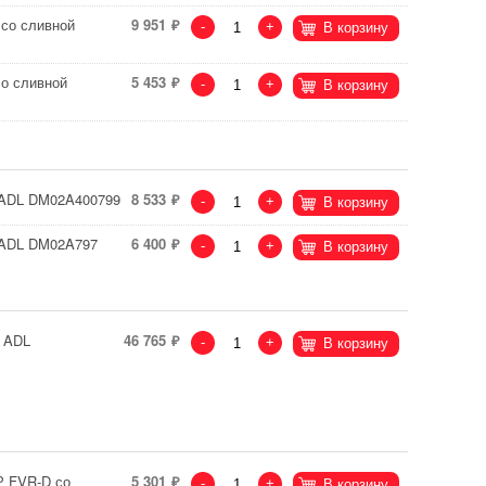
 со сливной
9 951
-
+
В корзину
со сливной
5 453
-
+
В корзину
1 ADL DM02A400799
8 533
-
+
В корзину
1 ADL DM02A797
6 400
-
+
В корзину
0 ADL
46 765
-
+
В корзину
Р FVR-D со
5 301
-
+
В корзину