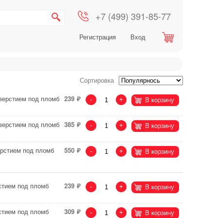
+7 (499) 391-85-77
Регистрация
Вход
Сортировка
тверстием под пломб
239
-
+
В корзину
тверстием под пломб
385
-
+
В корзину
ерстием под пломб
550
-
+
В корзину
стием под пломб
239
-
+
В корзину
стием под пломб
309
-
+
В корзину