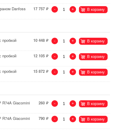
раном Danfoss
17 757
-
+
В корзину
с пробкой
10 448
-
+
В корзину
с пробкой
12 105
-
+
В корзину
с пробкой
15 872
-
+
В корзину
Р R74A Giacomini
260
-
+
В корзину
Р R74A Giacomini
790
-
+
В корзину