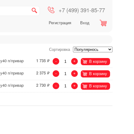
+7 (499) 391-85-77
Регистрация
Вход
Сортировка
у40 п/привар
1 735
-
+
В корзину
у40 п/привар
2 375
-
+
В корзину
у40 п/привар
2 730
-
+
В корзину