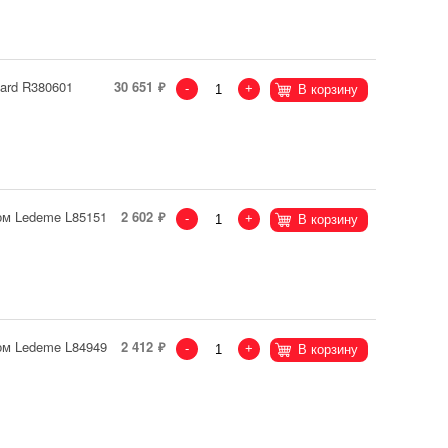
ard R380601
30 651
-
+
В корзину
ом Ledeme L85151
2 602
-
+
В корзину
ом Ledeme L84949
2 412
-
+
В корзину