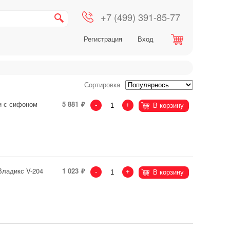
+7 (499) 391-85-77
Регистрация
Вход
Сортировка
и с сифоном
5 881
-
+
В корзину
Владикс V-204
1 023
-
+
В корзину