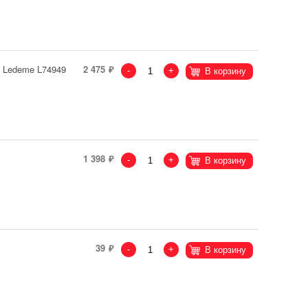
 Ledeme L74949
2 475
-
+
В корзину
1 398
-
+
В корзину
39
-
+
В корзину