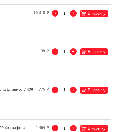
10 418
-
+
В корзину
39
-
+
В корзину
она Владикс V-406
775
-
+
В корзину
30 без сифона
1 454
-
+
В корзину