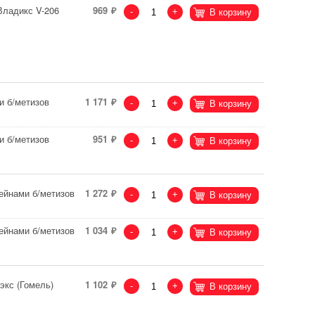
Владикс V-206
969
-
+
В корзину
и б/метизов
1 171
-
+
В корзину
и б/метизов
951
-
+
В корзину
ейнами б/метизов
1 272
-
+
В корзину
ейнами б/метизов
1 034
-
+
В корзину
экс (Гомель)
1 102
-
+
В корзину