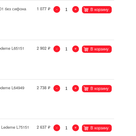
01 без сифона
1 077
-
+
В корзину
edeme L65151
2 902
-
+
В корзину
edeme L64949
2 738
-
+
В корзину
 Ledeme L75151
2 637
-
+
В корзину