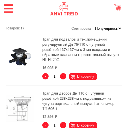
Товаров: 17
Сортировка
Трап для подвалов и тех.помещений
регулируемый Дн 75/110 с чугунной
решёткой 137х137мм с 3-мя входами и
обратным клапаном горизонтальный выпуск
HL HL70G
16 095
-
+
В корзину
Трап для дворов Дн 110 с чугунной
решёткой 238х238мм с подрамником из
чугуна вертикальный выпуск Татполимер
ТП-606.1
12 856
-
+
В корзину