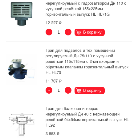
нерегулируемый с гидрозатвором Дн 110 с
чугунной решёткой 155х225мм
горизонтальный выпуск HL HL71G
12 227
-
+
В корзину
Трап для подвалов и тех.помещений
регулируемый Дн 75/110 с чугунной
решёткой 115х115мм с 3-мя входами и
обратным клапаном горизонтальный выпуск
HL HL70
11 707
-
+
В корзину
Трап для балконов и террас
нерегулируемый Дн 40 с нержавеющей
решёткой 94х94мм вертикальный выпуск HL
HL92
3 553