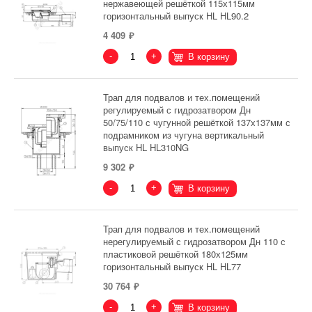
нержавеющей решёткой 115х115мм
горизонтальный выпуск HL HL90.2
4 409
-
+
В корзину
Трап для подвалов и тех.помещений
регулируемый с гидрозатвором Дн
50/75/110 с чугунной решёткой 137х137мм с
подрамником из чугуна вертикальный
выпуск HL HL310NG
9 302
-
+
В корзину
Трап для подвалов и тех.помещений
нерегулируемый с гидрозатвором Дн 110 с
пластиковой решёткой 180х125мм
горизонтальный выпуск HL HL77
30 764
-
+
В корзину