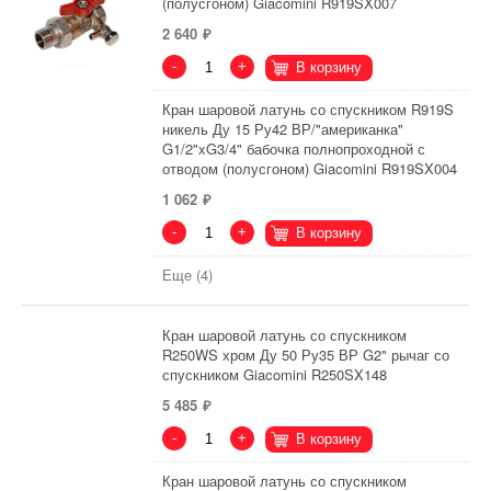
(полусгоном) Giacomini R919SX007
2 640
-
+
В корзину
Кран шаровой латунь со спускником R919S
никель Ду 15 Ру42 ВР/"американка"
G1/2"xG3/4" бабочка полнопроходной с
отводом (полусгоном) Giacomini R919SX004
1 062
-
+
В корзину
Еще (4)
Кран шаровой латунь со спускником
R250WS хром Ду 50 Ру35 ВР G2" рычаг со
спускником Giacomini R250SX148
5 485
-
+
В корзину
Кран шаровой латунь со спускником