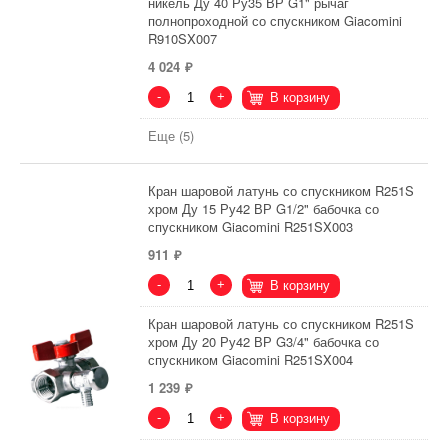
никель Ду 40 Ру35 ВР G1" рычаг
полнопроходной со спускником Giacomini
R910SX007
4 024
-
+
В корзину
Еще (5)
Кран шаровой латунь со спускником R251S
хром Ду 15 Ру42 ВР G1/2" бабочка со
спускником Giacomini R251SX003
911
-
+
В корзину
Кран шаровой латунь со спускником R251S
хром Ду 20 Ру42 ВР G3/4" бабочка со
спускником Giacomini R251SX004
1 239
-
+
В корзину