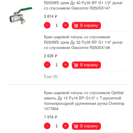
R250WS хром Ду 40 Ру35 ВР G1 1/2" рычаг
со спускником Giacomini R250SX147
3 814
-
+
В корзину
Кран шаровой латунь со спускником
R250WS хром Ду 32 Ру35 ВР G1 1/4" рычаг
со спускником Giacomini R250SX146
2 629
-
+
В корзину
Еще (5)
Кран шаровой латунь со спускником Optibal
никель Ду 15 Ру16 ВР G1/2" с Т-рукояткой
полнопроходной удлиненная ручка Oventrop
1077804
1 918
-
+
В корзину