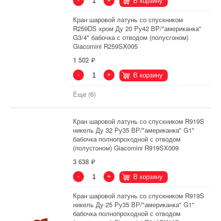
-
+
В корзину
Кран шаровой латунь со спускником
R259DS хром Ду 20 Ру42 ВР/"американка"
G3/4" бабочка с отводом (полусгоном)
Giacomini R259SX005
1 502
-
+
В корзину
Еще (6)
Кран шаровой латунь со спускником R919S
никель Ду 32 Ру35 ВР/"американка" G1"
бабочка полнопроходной с отводом
(полусгоном) Giacomini R919SX009
3 638
-
+
В корзину
Кран шаровой латунь со спускником R919S
никель Ду 25 Ру35 ВР/"американка" G1"
бабочка полнопроходной с отводом