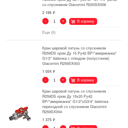
со спускником Giacomini R250SX006
2 186
-
+
В корзину
Еще (5)
Кран шаровой латунь со спускником
R259DS хром Ду 15 Ру42 ВР/"американка"
G1/2" бабочка с отводом (полусгоном)
Giacomini R259SX003
1 054
-
+
В корзину
Кран шаровой латунь со спускником
R259DS хром Ду 15х20 Ру42
ВР/"американка" G1/2"xG3/4" бабочка
переходной со спускником Giacomini
R259SX004
1 375