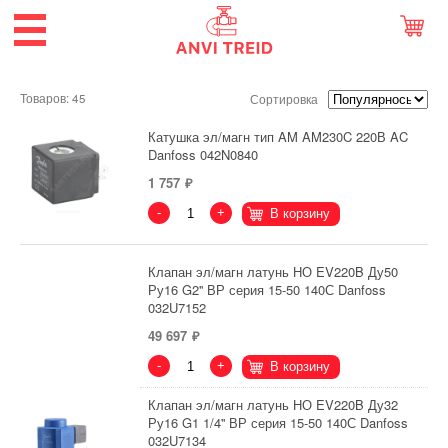
Товаров: 45
Сортировка
Катушка эл/магн тип AM AM230C 220В AC
Danfoss 042N0840
1 757
-
+
В корзину
Клапан эл/магн латунь НО EV220B Ду50
Ру16 G2'' ВР серия 15-50 140С Danfoss
032U7152
49 697
-
+
В корзину
Клапан эл/магн латунь НО EV220B Ду32
Ру16 G1 1/4'' ВР серия 15-50 140С Danfoss
032U7134