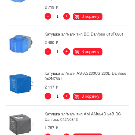
2 719
-
+
В корзину
Катушка эл/магн тип BG Danfoss 018F6801
2 480
-
+
В корзину
Катушка эл/магн AS AS230CS 230В Danfoss
042N7601
2 117
-
+
В корзину
Катушка эл/магн тип AM AM024D 24В DC
Danfoss 042N0843
1 757