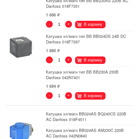
Катушка эл/магн тип ВВ BB230AS 220В AC
Danfoss 018F7351
1 686
-
+
В корзину
Катушка эл/магн тип ВВ BB024DS 24В DC
Danfoss 018F7397
1 880
-
+
В корзину
Катушка эл/магн тип ВВ ВВ230A 230В
Danfoss 042N7401
1 694
-
+
В корзину
Катушка эл/магн BB024AS BQ240CS 220В
AC Danfoss 018F4511
Катушка эл/магн BB024AS AM230C 220В
AC Danfoss 042N0840