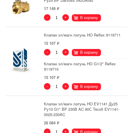
Ру25 ВР Danfoss 042U4092
17 149
-
+
В корзину
Клапан эл/магн латунь НО Reflex 9119711
15 107
-
+
В корзину
Клапан эл/магн латунь НО G1/2" Reflex
9119710
15 107
-
+
В корзину
Клапан эл/магн латунь НО EV1141 Ду25
Ру10 G1" ВР 230В AC 90С Tecofi EV1141-
0025-230AC
26 084
-
+
В корзину