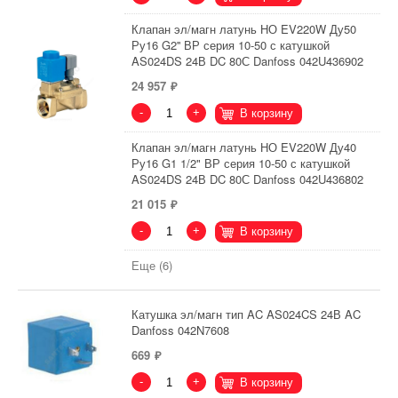
Клапан эл/магн латунь НО EV220W Ду50
Ру16 G2'' ВР серия 10-50 с катушкой
AS024DS 24В DC 80С Danfoss 042U436902
24 957
-
+
В корзину
Клапан эл/магн латунь НО EV220W Ду40
Ру16 G1 1/2" ВР серия 10-50 с катушкой
AS024DS 24В DC 80С Danfoss 042U436802
21 015
-
+
В корзину
Еще (6)
Катушка эл/магн тип AC AS024CS 24В AC
Danfoss 042N7608
669
-
+
В корзину