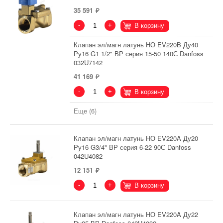
35 591
-
+
В корзину
Клапан эл/магн латунь НО EV220B Ду40
Ру16 G1 1/2" ВР серия 15-50 140С Danfoss
032U7142
41 169
-
+
В корзину
Еще (6)
Клапан эл/магн латунь НО EV220A Ду20
Ру16 G3/4" ВР серия 6-22 90С Danfoss
042U4082
12 151
-
+
В корзину
Клапан эл/магн латунь НО EV220A Ду22