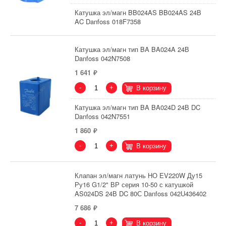
Катушка эл/магн BB024AS BB024AS 24В
AC Danfoss 018F7358
Катушка эл/магн тип BA BA024A 24В
Danfoss 042N7508
1 641
-
+
В корзину
Катушка эл/магн тип BA BA024D 24В DC
Danfoss 042N7551
1 860
-
+
В корзину
Клапан эл/магн латунь НО EV220W Ду15
Ру16 G1/2" ВР серия 10-50 с катушкой
AS024DS 24В DC 80С Danfoss 042U436402
7 686
-
+
В корзину