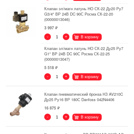
Клапан эл/магн латунь НО СК-22 Ду20 Ру7
G3/4" ВР 24В DC 90С Росма СК-22-20
(00000013046)
3 997
-
+
В корзину
Клапан эл/магн латунь НО СК-22 Ду25 Ру7
G1" ВР 24В DC 90С Росма СК-22-25
(00000013047)
5 518
-
+
В корзину
Клапан пневматический бронза НЗ AV210C
Ду25 Ру16 ВР 180С Danfoss 042N4406
16 875
-
+
В корзину