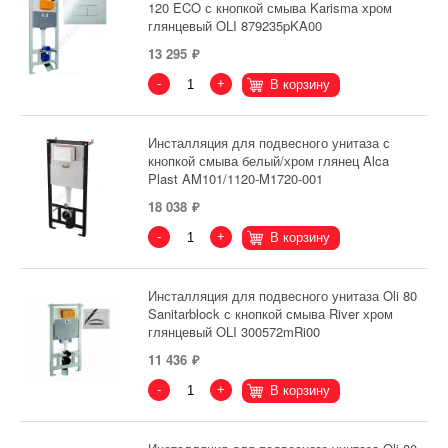
120 ECO с кнопкой смыва Karisma хром
глянцевый OLI 879235pKA00
13 295
-
+
В корзину
Инсталляция для подвесного унитаза с
кнопкой смыва белый/хром глянец Alca
Plast AM101/1120-M1720-001
18 038
-
+
В корзину
Инсталляция для подвесного унитаза Oli 80
Sanitarblock с кнопкой смыва River хром
глянцевый OLI 300572mRi00
11 436
-
+
В корзину