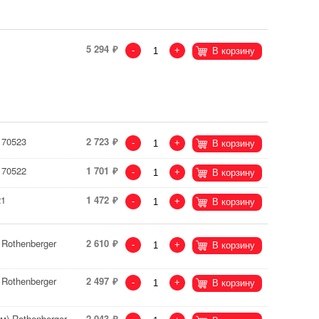
5 294
-
+
В корзину
 70523
2 723
-
+
В корзину
 70522
1 701
-
+
В корзину
21
1 472
-
+
В корзину
Rothenberger
2 610
-
+
В корзину
Rothenberger
2 497
-
+
В корзину
м) Rothenberger
2 043