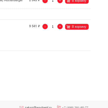
-
+
В корзину
9 541
-
+
В корзину
zakaz@anvitreid.ru
+7 (499) 391-85-77