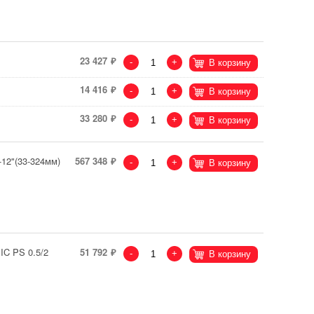
23 427
-
+
В корзину
14 416
-
+
В корзину
33 280
-
+
В корзину
12"(33-324мм)
567 348
-
+
В корзину
C PS 0.5/2
51 792
-
+
В корзину