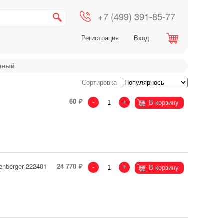
+7 (499) 391-85-77
Регистрация
Вход
нный
Сортировка
60
-
+
В корзину
enberger 222401
24 770
-
+
В корзину