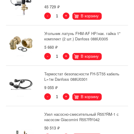
45 729
-
+
В корзину
Угольник латунь FHM-AF НР/нак. гайка 1"
комплект (2 шт.) Danfoss 088U0305
5 660
-
+
В корзину
Термостат безопасности FH-ST55 кабель
L=1м Danfoss 088U0301
9 055
-
+
В корзину
Узел насосно-смесительный R557RM-1 с
насосом Giacomini R557RY042
50 513