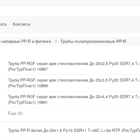
лата
Контакты
 напорные PP-R и фитинги
Трубы полипропиленовые PP-R
Труба PP-RGF серая арм стекловолокном Дн 20х2,8 Ру20 SDR7,4 Т
(РосТурПласт) 10887
Труба PP-RGF серая арм стекловолокном Дн 25х3,5 Ру20 SDR7,4 Т
(РосТурПласт) 10889
Труба PP-RGF серая арм стекловолокном Дн 32х4,4 Ру20 SDR7,4 Т
(РосТурПласт) 10891
Еще (5)
Труба PP-R белая Дн 20х1,9 Ру10 SDR11 Т<40С L=2м RTP (РосТурПл