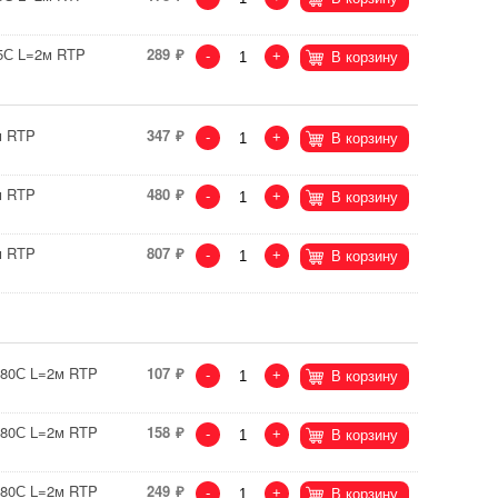
95С L=2м RTP
289
-
+
В корзину
м RTP
347
-
+
В корзину
м RTP
480
-
+
В корзину
м RTP
807
-
+
В корзину
<80С L=2м RTP
107
-
+
В корзину
<80С L=2м RTP
158
-
+
В корзину
<80С L=2м RTP
249
-
+
В корзину