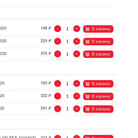
020
148
-
+
В корзину
025
224
-
+
В корзину
032
374
-
+
В корзину
20
193
-
+
В корзину
25
332
-
+
В корзину
32
541
-
+
В корзину
м VALFEX 10104020
313