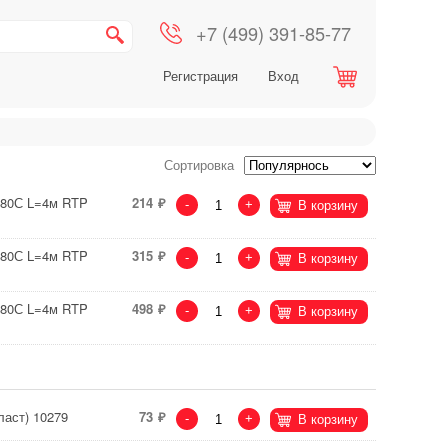
+7 (499) 391-85-77
Регистрация
Вход
Сортировка
<80С L=4м RTP
214
-
+
В корзину
<80С L=4м RTP
315
-
+
В корзину
<80С L=4м RTP
498
-
+
В корзину
аст) 10279
73
-
+
В корзину