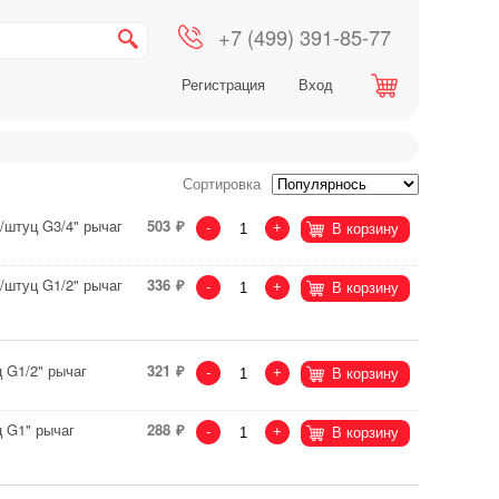
+7 (499) 391-85-77
Регистрация
Вход
Сортировка
/штуц G3/4" рычаг
503
-
+
В корзину
/штуц G1/2" рычаг
336
-
+
В корзину
 G1/2" рычаг
321
-
+
В корзину
 G1" рычаг
288
-
+
В корзину