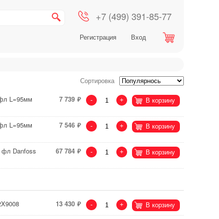
+7 (499) 391-85-77
Регистрация
Вход
Сортировка
 фл L=95мм
7 739
-
+
В корзину
 фл L=95мм
7 546
-
+
В корзину
 фл Danfoss
67 784
-
+
В корзину
2X9008
13 430
-
+
В корзину