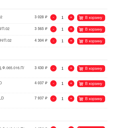
02
3 028
-
+
В корзину
/П.02
3 565
-
+
В корзину
Н/П.02
4 304
-
+
В корзину
.Ф.065.016.П/
3 430
-
+
В корзину
D
4 037
-
+
В корзину
LD
7 937
-
+
В корзину