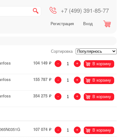
+7 (499) 391-85-77
Регистрация
Вход
Сортировка
anfoss
104 149
-
+
В корзину
anfoss
155 787
-
+
В корзину
anfoss
354 275
-
+
В корзину
 065N0351G
107 074
-
+
В корзину